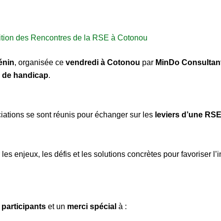
dition des Rencontres de la RSE à Cotonou
énin
, organisée ce
vendredi à Cotonou
par
MinDo Consultan
n de handicap
.
ciations se sont réunis pour échanger sur les
leviers d’une RSE
r les enjeux, les défis et les solutions concrètes pour favorise
s
participants
et un
merci spécial
à :