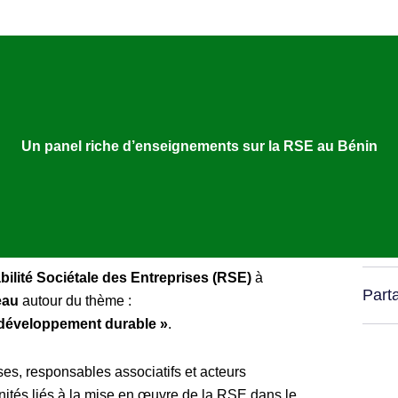
Un panel riche d’enseignements sur la RSE au Bénin
ilité Sociétale des Entreprises (RSE)
à
Part
eau
autour du thème :
e développement durable »
.
ses, responsables associatifs et acteurs
tunités liés à la mise en œuvre de la RSE dans le